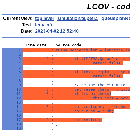
LCOV - cod
Current view:
top level
-
simulation/ai/petra
- queueplanRe
Test:
lcov.info
Date:
2023-04-02 12:52:40
          Line data    Source code
       1 
          0 : PETRA.ResearchPlan = function(ga
       2 
            : {
       3 
          0 :         if (!PETRA.QueuePlan.cal
       4 
          0 :                 return false;
       5 
            : 
       6 
          0 :         if (this.template.resear
       7 
          0 :                 return false;
       8 
            : 
       9 
            :         // Refine the estimated 
      10 
          0 :         let researchers = this.g
      11 
          0 :         if (researchers)
      12 
          0 :                 this.cost = new 
      13 
            : 
      14 
          0 :         this.category = "technol
      15 
          0 :         this.rush = rush;
      16 
            : 
      17 
          0 :         return true;
      18 
            : };
      19 
            : 