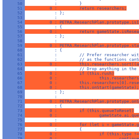
      50 
            :         }
      51 
          0 :         return researchers;
      52 
            : };
      53 
            : 
      54 
          0 : PETRA.ResearchPlan.prototype.isI
      55 
            : {
      56 
          0 :         return gameState.isResea
      57 
            : };
      58 
            : 
      59 
          0 : PETRA.ResearchPlan.prototype.sta
      60 
            : {
      61 
            :         // Prefer researcher wit
      62 
            :         // as the functions canS
      63 
          0 :         this.researchers.sort((a
      64 
            :         // Drop anything in the 
      65 
          0 :         if (this.rush)
      66 
          0 :                 this.researchers
      67 
          0 :         this.researchers[0].rese
      68 
          0 :         this.onStart(gameState);
      69 
            : };
      70 
            : 
      71 
          0 : PETRA.ResearchPlan.prototype.onS
      72 
            : {
      73 
          0 :         if (this.queueToReset)
      74 
          0 :                 gameState.ai.que
      75 
            : 
      76 
          0 :         for (let i = gameState.g
      77 
            :         {
      78 
          0 :                 if (this.type !=
      79 
          0 :                         continue