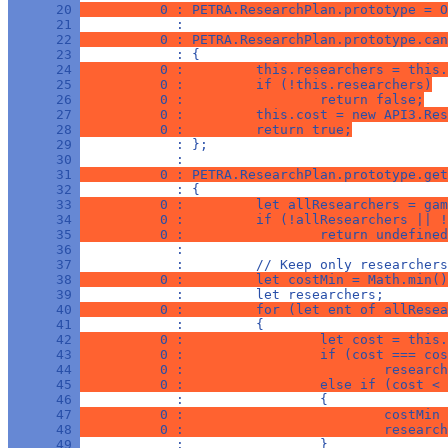
      20 
          0 : PETRA.ResearchPlan.prototype = 
      21 
            : 
      22 
          0 : PETRA.ResearchPlan.prototype.can
      23 
            : {
      24 
          0 :         this.researchers = this.
      25 
          0 :         if (!this.researchers)
      26 
          0 :                 return false;
      27 
          0 :         this.cost = new API3.Res
      28 
          0 :         return true;
      29 
            : };
      30 
            : 
      31 
          0 : PETRA.ResearchPlan.prototype.get
      32 
            : {
      33 
          0 :         let allResearchers = gam
      34 
          0 :         if (!allResearchers || !
      35 
          0 :                 return undefined
      36 
            : 
      37 
            :         // Keep only researchers
      38 
          0 :         let costMin = Math.min()
      39 
            :         let researchers;
      40 
          0 :         for (let ent of allResea
      41 
            :         {
      42 
          0 :                 let cost = this.
      43 
          0 :                 if (cost === cos
      44 
          0 :                         research
      45 
          0 :                 else if (cost < 
      46 
            :                 {
      47 
          0 :                         costMin 
      48 
          0 :                         research
      49 
            :                 }