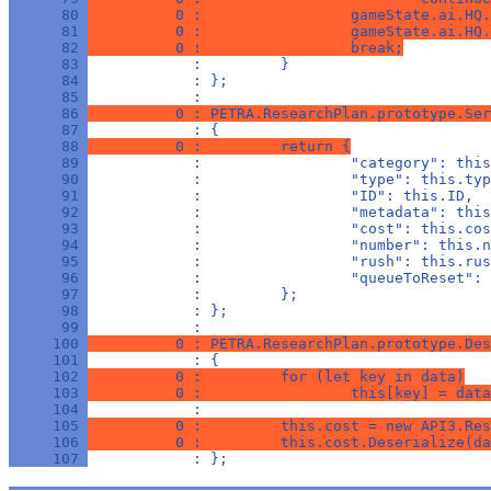
      80 
          0 :                 gameState.ai.HQ.
      81 
          0 :                 gameState.ai.HQ.
      82 
          0 :                 break;
      83 
            :         }
      84 
            : };
      85 
            : 
      86 
          0 : PETRA.ResearchPlan.prototype.Ser
      87 
            : {
      88 
          0 :         return {
      89 
            :                 "category": this
      90 
            :                 "type": this.typ
      91 
            :                 "ID": this.ID,
      92 
            :                 "metadata": this
      93 
            :                 "cost": this.cos
      94 
            :                 "number": this.n
      95 
            :                 "rush": this.rus
      96 
            :                 "queueToReset": 
      97 
            :         };
      98 
            : };
      99 
            : 
     100 
          0 : PETRA.ResearchPlan.prototype.Des
     101 
            : {
     102 
          0 :         for (let key in data)
     103 
          0 :                 this[key] = data
     104 
            : 
     105 
          0 :         this.cost = new API3.Res
     106 
          0 :         this.cost.Deserialize(da
     107 
            : };