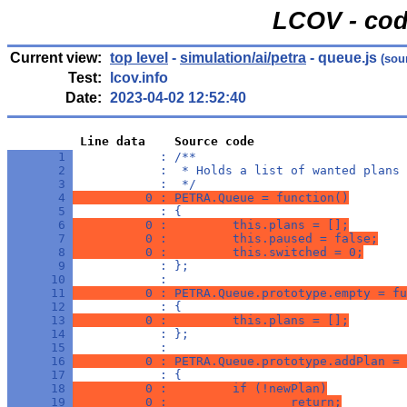
LCOV - cod
Current view:
top level
-
simulation/ai/petra
- queue.js
(sou
Test:
lcov.info
Date:
2023-04-02 12:52:40
          Line data    Source code
       1 
            : /**
       2 
            :  * Holds a list of wanted plans 
       3 
            :  */
       4 
          0 : PETRA.Queue = function()
       5 
            : {
       6 
          0 :         this.plans = [];
       7 
          0 :         this.paused = false;
       8 
          0 :         this.switched = 0;
       9 
            : };
      10 
            : 
      11 
          0 : PETRA.Queue.prototype.empty = fu
      12 
            : {
      13 
          0 :         this.plans = [];
      14 
            : };
      15 
            : 
      16 
          0 : PETRA.Queue.prototype.addPlan = 
      17 
            : {
      18 
          0 :         if (!newPlan)
      19 
          0 :                 return;