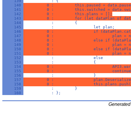
     139 
            : {
     140 
          0 :         this.paused = data.pause
     141 
          0 :         this.switched = data.swi
     142 
          0 :         this.plans = [];
     143 
          0 :         for (let dataPlan of dat
     144 
            :         {
     145 
            :                 let plan;
     146 
          0 :                 if (dataPlan.cat
     147 
          0 :                         plan = n
     148 
          0 :                 else if (dataPla
     149 
          0 :                         plan = n
     150 
          0 :                 else if (dataPla
     151 
          0 :                         plan = n
     152 
            :                 else
     153 
            :                 {
     154 
          0 :                         API3.war
     155 
          0 :                         continue
     156 
            :                 }
     157 
          0 :                 plan.Deserialize
     158 
          0 :                 this.plans.push(
     159 
            :         }
     160 
            : };
Generated