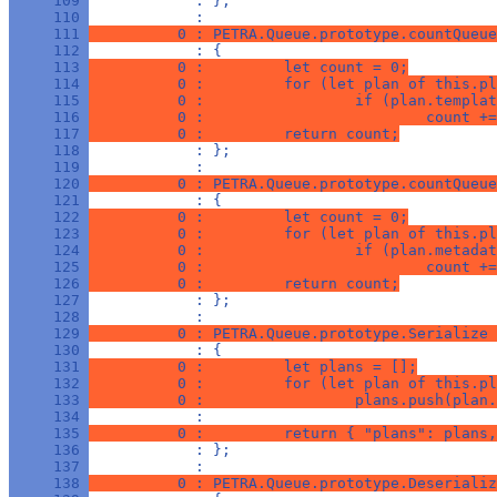
     109 
            : };
     110 
            : 
     111 
          0 : PETRA.Queue.prototype.countQueue
     112 
            : {
     113 
          0 :         let count = 0;
     114 
          0 :         for (let plan of this.pl
     115 
          0 :                 if (plan.templat
     116 
          0 :                         count +=
     117 
          0 :         return count;
     118 
            : };
     119 
            : 
     120 
          0 : PETRA.Queue.prototype.countQueue
     121 
            : {
     122 
          0 :         let count = 0;
     123 
          0 :         for (let plan of this.pl
     124 
          0 :                 if (plan.metada
     125 
          0 :                         count +=
     126 
          0 :         return count;
     127 
            : };
     128 
            : 
     129 
          0 : PETRA.Queue.prototype.Serialize 
     130 
            : {
     131 
          0 :         let plans = [];
     132 
          0 :         for (let plan of this.pl
     133 
          0 :                 plans.push(plan.
     134 
            : 
     135 
          0 :         return { "plans": plans,
     136 
            : };
     137 
            : 
     138 
          0 : PETRA.Queue.prototype.Deserializ