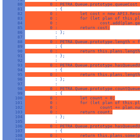
      80 
          0 : PETRA.Queue.prototype.queueCost 
      81 
            : {
      82 
          0 :         let cost = new API3.Reso
      83 
          0 :         for (let plan of this.pl
      84 
          0 :                 cost.add(plan.ge
      85 
          0 :         return cost;
      86 
            : };
      87 
            : 
      88 
          0 : PETRA.Queue.prototype.length = f
      89 
            : {
      90 
          0 :         return this.plans.length
      91 
            : };
      92 
            : 
      93 
          0 : PETRA.Queue.prototype.hasQueuedU
      94 
            : {
      95 
          0 :         return this.plans.length
      96 
            : };
      97 
            : 
      98 
          0 : PETRA.Queue.prototype.countQueue
      99 
            : {
     100 
          0 :         let count = 0;
     101 
          0 :         for (let plan of this.pl
     102 
          0 :                 count += plan.nu
     103 
          0 :         return count;
     104 
            : };
     105 
            : 
     106 
          0 : PETRA.Queue.prototype.hasQueuedU
     107 
            : {
     108 
          0 :         return this.plans.some(p