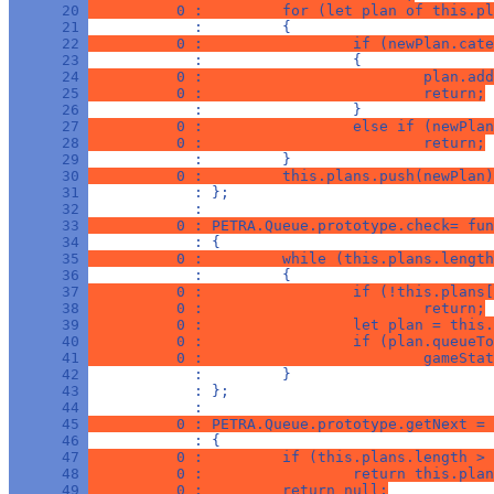
      20 
          0 :         for (let plan of this.pl
      21 
            :         {
      22 
          0 :                 if (newPlan.cate
      23 
            :                 {
      24 
          0 :                         plan.add
      25 
          0 :                         return;
      26 
            :                 }
      27 
          0 :                 else if (newPlan
      28 
          0 :                         return;
      29 
            :         }
      30 
          0 :         this.plans.push(newPlan)
      31 
            : };
      32 
            : 
      33 
          0 : PETRA.Queue.prototype.check= fun
      34 
            : {
      35 
          0 :         while (this.plans.length
      36 
            :         {
      37 
          0 :                 if (!this.plans[
      38 
          0 :                         return;
      39 
          0 :                 let plan = this.
      40 
          0 :                 if (plan.queueTo
      41 
          0 :                         gameStat
      42 
            :         }
      43 
            : };
      44 
            : 
      45 
          0 : PETRA.Queue.prototype.getNext = 
      46 
            : {
      47 
          0 :         if (this.plans.length > 
      48 
          0 :                 return this.plan
      49 
          0 :         return null;