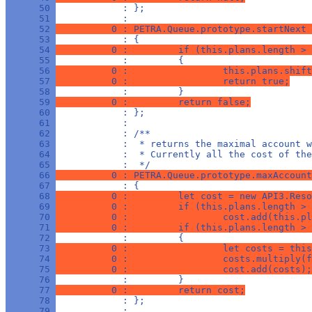
      50 
            : };
      51 
            : 
      52 
          0 : PETRA.Queue.prototype.startNext 
      53 
            : {
      54 
          0 :         if (this.plans.length > 
      55 
            :         {
      56 
          0 :                 this.plans.shift
      57 
          0 :                 return true;
      58 
            :         }
      59 
          0 :         return false;
      60 
            : };
      61 
            : 
      62 
            : /**
      63 
            :  * returns the maximal account w
      64 
            :  * Currently all the cost of the
      65 
            :  */
      66 
          0 : PETRA.Queue.prototype.maxAccount
      67 
            : {
      68 
          0 :         let cost = new API3.Reso
      69 
          0 :         if (this.plans.length > 
      70 
          0 :                 cost.add(this.pl
      71 
          0 :         if (this.plans.length > 
      72 
            :         {
      73 
          0 :                 let costs = this
      74 
          0 :                 costs.multiply(f
      75 
          0 :                 cost.add(costs);
      76 
            :         }
      77 
          0 :         return cost;
      78 
            : };
      79 
            : 