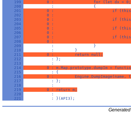
     199 
          0 :                 for (let dx = 0;
     200 
            :                 {
     201 
          0 :                         if (this
     202 
          0 :                                 
     203 
          0 :                         if (this
     204 
          0 :                                 
     205 
          0 :                         if (this
     206 
          0 :                                 
     207 
          0 :                         if (this
     208 
          0 :                                 
     209 
            :                 }
     210 
            :         }
     211 
          0 :         return null;
     212 
            : };
     213 
            : 
     214 
          0 : m.Map.prototype.dumpIm = functio
     215 
            : {
     216 
          0 :         Engine.DumpImage(name, t
     217 
            : };
     218 
            : 
     219 
          0 : return m;
     220 
            : 
     221 
            : }(API3);
Generated