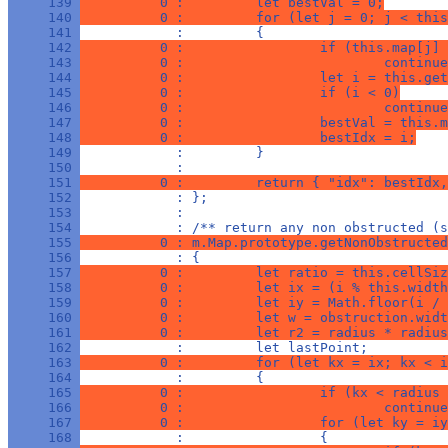
     139 
          0 :         let bestVal = 0;
     140 
          0 :         for (let j = 0; j < this
     141 
            :         {
     142 
          0 :                 if (this.map[j] 
     143 
          0 :                         continue
     144 
          0 :                 let i = this.get
     145 
          0 :                 if (i < 0)
     146 
          0 :                         continue
     147 
          0 :                 bestVal = this.m
     148 
          0 :                 bestIdx = i;
     149 
            :         }
     150 
            : 
     151 
          0 :         return { "idx": bestIdx,
     152 
            : };
     153 
            : 
     154 
            : /** return any non obstructed (s
     155 
          0 : m.Map.prototype.getNonObstructed
     156 
            : {
     157 
          0 :         let ratio = this.cellSiz
     158 
          0 :         let ix = (i % this.width
     159 
          0 :         let iy = Math.floor(i / 
     160 
          0 :         let w = obstruction.widt
     161 
          0 :         let r2 = radius * radius
     162 
            :         let lastPoint;
     163 
          0 :         for (let kx = ix; kx < i
     164 
            :         {
     165 
          0 :                 if (kx < radius 
     166 
          0 :                         continue
     167 
          0 :                 for (let ky = iy
     168 
            :                 {