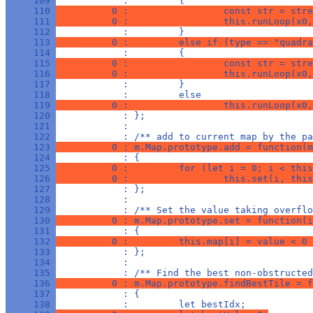
     109 
            :         {
     110 
          0 :                 const str = stre
     111 
          0 :                 this.runLoop(x0,
     112 
            :         }
     113 
          0 :         else if (type == "quadra
     114 
            :         {
     115 
          0 :                 const str = stre
     116 
          0 :                 this.runLoop(x0,
     117 
            :         }
     118 
            :         else
     119 
          0 :                 this.runLoop(x0,
     120 
            : };
     121 
            : 
     122 
            : /** add to current map by the pa
     123 
          0 : m.Map.prototype.add = function(m
     124 
            : {
     125 
          0 :         for (let i = 0; i < this
     126 
          0 :                 this.set(i, this
     127 
            : };
     128 
            : 
     129 
            : /** Set the value taking overflo
     130 
          0 : m.Map.prototype.set = function(i
     131 
            : {
     132 
          0 :         this.map[i] = value < 0 
     133 
            : };
     134 
            : 
     135 
            : /** Find the best non-obstructed
     136 
          0 : m.Map.prototype.findBestTile = f
     137 
            : {
     138 
            :         let bestIdx;