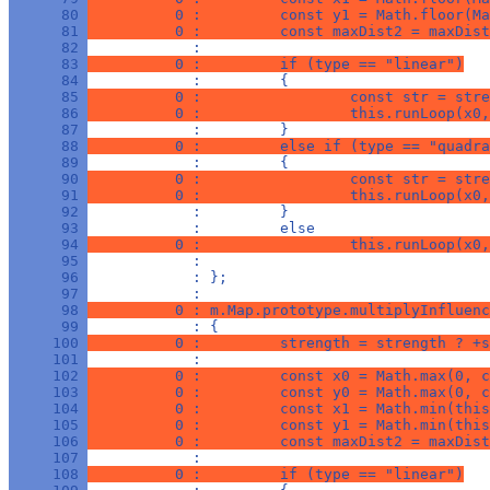
      80 
          0 :         const y1 = Math.floor(Ma
      81 
          0 :         const maxDist2 = maxDist
      82 
            : 
      83 
          0 :         if (type == "linear")
      84 
            :         {
      85 
          0 :                 const str = stre
      86 
          0 :                 this.runLoop(x0,
      87 
            :         }
      88 
          0 :         else if (type == "quadra
      89 
            :         {
      90 
          0 :                 const str = stre
      91 
          0 :                 this.runLoop(x0,
      92 
            :         }
      93 
            :         else
      94 
          0 :                 this.runLoop(x0,
      95 
            : 
      96 
            : };
      97 
            : 
      98 
          0 : m.Map.prototype.multiplyInfluenc
      99 
            : {
     100 
          0 :         strength = strength ? +s
     101 
            : 
     102 
          0 :         const x0 = Math.max(0, c
     103 
          0 :         const y0 = Math.max(0, c
     104 
          0 :         const x1 = Math.min(this
     105 
          0 :         const y1 = Math.min(this
     106 
          0 :         const maxDist2 = maxDist
     107 
            : 
     108 
          0 :         if (type == "linear")