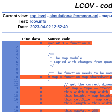
LCOV - cod
Current view:
top level
-
simulation/ai/common-api
- map-
Test:
lcov.info
Date:
2023-04-02 12:52:40
          Line data    Source code
       1 
          0 : var API3 = function(m)
       2 
            : {
       3 
            : 
       4 
            : /**
       5 
            :  * The map module.
       6 
            :  * Copied with changes from Quan
       7 
            :  */
       8 
            : 
       9 
            : /** The function needs to be nam
      10 
          0 : m.Map = function Map(sharedScrip
      11 
            : {
      12 
            :         // get the correct dimen
      13 
          0 :         let map = type == "terri
      14 
          0 :         this.width = map.width;
      15 
          0 :         this.height = map.height
      16 
          0 :         this.cellSize = map.cell
      17 
          0 :         this.length = this.width
      18 
            : 
      19 
          0 :         this.maxVal = 255;