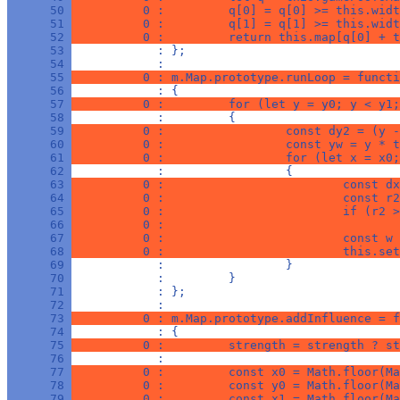
      50 
          0 :         q[0] = q[0] >= this.widt
      51 
          0 :         q[1] = q[1] >= this.widt
      52 
          0 :         return this.map[q[0] + t
      53 
            : };
      54 
            : 
      55 
          0 : m.Map.prototype.runLoop = functi
      56 
            : {
      57 
          0 :         for (let y = y0; y < y1;
      58 
            :         {
      59 
          0 :                 const dy2 = (y -
      60 
          0 :                 const yw = y * t
      61 
          0 :                 for (let x = x0;
      62 
            :                 {
      63 
          0 :                         const dx
      64 
          0 :                         const r2
      65 
          0 :                         if (r2 >
      66 
          0 :                                 
      67 
          0 :                         const w 
      68 
          0 :                         this.set
      69 
            :                 }
      70 
            :         }
      71 
            : };
      72 
            : 
      73 
          0 : m.Map.prototype.addInfluence = f
      74 
            : {
      75 
          0 :         strength = strength ? st
      76 
            : 
      77 
          0 :         const x0 = Math.floor(Ma
      78 
          0 :         const y0 = Math.floor(Ma
      79 
          0 :         const x1 = Math.floor(Ma