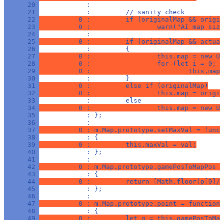
      20 
            : 
      21 
            :         // sanity check
      22 
          0 :         if (originalMap && origi
      23 
          0 :                 warn("AI map siz
      24 
            : 
      25 
          0 :         if (originalMap && actua
      26 
            :         {
      27 
          0 :                 this.map = new U
      28 
          0 :                 for (let i = 0; 
      29 
          0 :                         this.map
      30 
            :         }
      31 
          0 :         else if (originalMap)
      32 
          0 :                 this.map = origi
      33 
            :         else
      34 
          0 :                 this.map = new U
      35 
            : };
      36 
            : 
      37 
          0 : m.Map.prototype.setMaxVal = func
      38 
            : {
      39 
          0 :         this.maxVal = val;
      40 
            : };
      41 
            : 
      42 
          0 : m.Map.prototype.gamePosToMapPos 
      43 
            : {
      44 
          0 :         return [Math.floor(p[0]/
      45 
            : };
      46 
            : 
      47 
          0 : m.Map.prototype.point = function
      48 
            : {
      49 
          0 :         let q = this.gamePosToMa