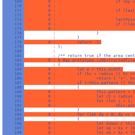
     169 
          0 :                         if (ky <
     170 
          0 :                                 
     171 
          0 :                         if (last
     172 
          0 :                                 
     173 
          0 :                         lastPoin
     174 
          0 :                         if (!las
     175 
          0 :                                 
     176 
            :                 }
     177 
            :         }
     178 
          0 :         return -1;
     179 
            : };
     180 
            : 
     181 
            : /** return true if the area cent
     182 
          0 : m.Map.prototype.isObstructedTile
     183 
            : {
     184 
          0 :         let w = this.width;
     185 
          0 :         if (kx < radius || kx >=
     186 
          0 :                 return { "x": kx
     187 
          0 :         if (!this.pattern || thi
     188 
            :         {
     189 
          0 :                 this.pattern = [
     190 
          0 :                 let r2 = radius 
     191 
          0 :                 for (let i = 1; 
     192 
          0 :                         this.pat
     193 
            :         }
     194 
          0 :         for (let dy = 0; dy <= r
     195 
            :         {
     196 
          0 :                 let dxmax = this
     197 
          0 :                 let xp = kx + (k
     198 
          0 :                 let xm = kx + (k